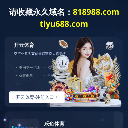
米兰网站
海南农垦客户端
官方微信公众号
农垦报微信公众号
米兰网站
关于我们
米兰网站-米
党建引领
兰milan(中国)
您现在所在的位置 :
首 页
›
米兰网站-米兰milan(中国)
›
海垦要闻
› 正文
奋进自贸港·要闻｜米兰网站-