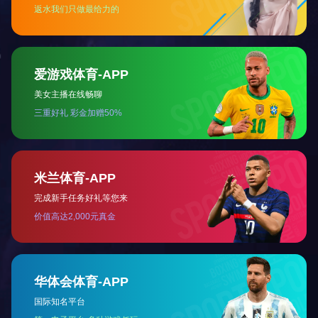
来源 | 海南农垦报
记者 | 林倩 通讯员 陈晖濠
联系我们
» 米兰网站-米兰milan(中国) 版权所有
琼B2-20070017-6 HSF Copyright @2020, All Rights Rese
企业邮箱: 3538774633@qq.com
联系电话: 0898 -68580160