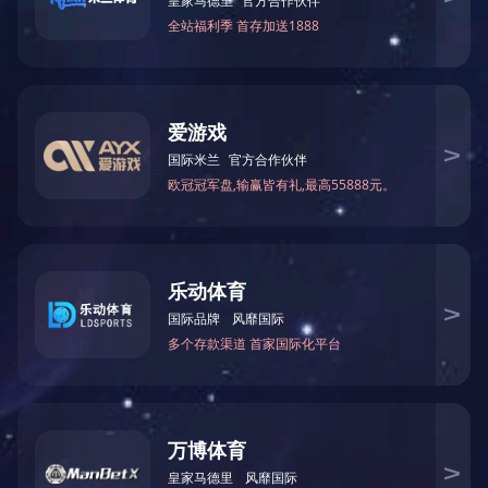
包洪文对中国热科院长期以来支持海
milan(中国) 都因天然橡胶而生，