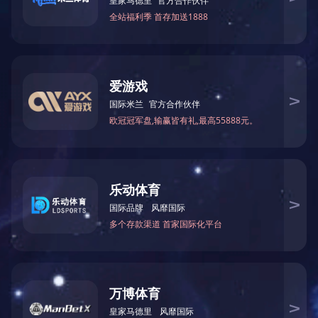
自20世纪50年代始
不断发扬“艰苦奋斗、
纬18度以北大面积成
全面经济封锁和保障国
化、农场企业化、社会
融合不断打开新局面；
省办经济特区30周年大
经过70多年的建设，米
已划定的天然橡胶保护区
向国家提供橡胶产品7
我国最大的热带高效农
的连片胡椒合作基地、
有全省最大的2.5万亩