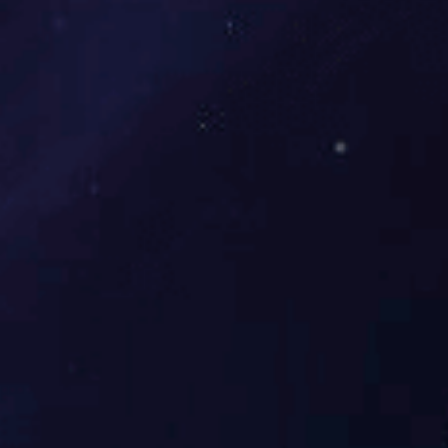
推动党建文化在基层落地生根。公司定期
浸润人心，凝聚发展共识。
赋能创新
党建引擎激活发展新动能
米兰网站建设的成效，最终要体现在
服务国家战略和海南自贸港建设、服务集
建文化成为推动发展的“源头活水”。
今年上半年，三亚崖州区“红岩队—
矿山项目共同构建起东、南、西、北全岛
是企业发展的里程碑，更是党建文化赋能