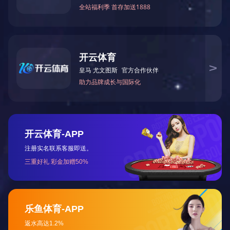
近日，由海垦自然资源集团自主策划
发布，引发广泛关注。影片中，老一代垦
互交织，让红色信仰在新时代焕发光芒。
们更加理解了‘艰苦奋斗’精神的时代内涵。