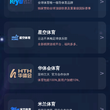
今年国庆、中秋“双节”期间，海垦
们坚守岗位，加强台风等恶劣天气的防
挥，协调解决项目征地、联合体协作以及
成全年目标任务，以实干实绩掀起“大干快
近年来，海垦自然资源集团党委牢记
脉，走出了一条党建引领、文化赋能的高
从绿色矿山建设到清洁能源布局，从
植企业发展沃土，为海南自贸港建设注入