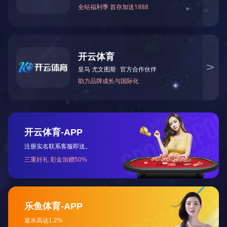
“果小二”智慧决策中枢。