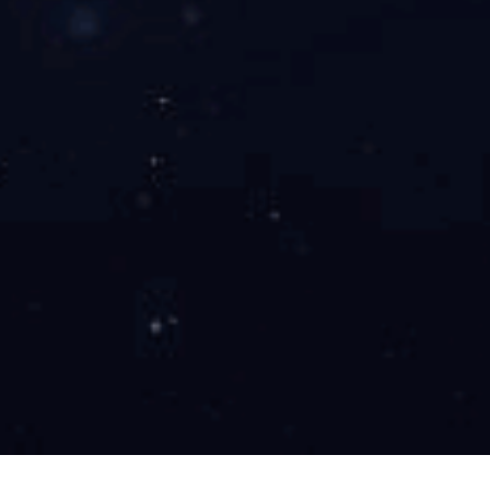
决策需要有效执行。一旦“果小二”
（如抹芽），系统会一键派发到工人的手
发送给果园的智能化农机和水肥泵房，实
“‘果小二’发出的一系列智慧指令，
绍，为此，长田芒果示范基地配备了全方
业的全环节。项目配置了割草机、打药机
品分选机等十余种智能化农机，并且能
GPS精准轨迹，都会实时回传至后台系