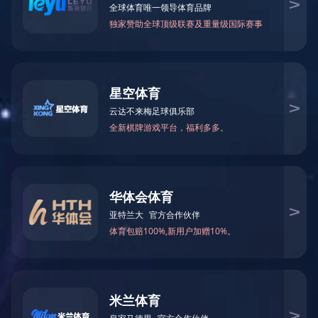
4月22日，在三亚市海棠区海垦神
黎鹏打开“果小二”智能体，一条工单随
施后覆土，视墒情适量灌水。他点击“确