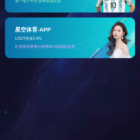
了老一辈农垦人艰苦奋斗的精神。”