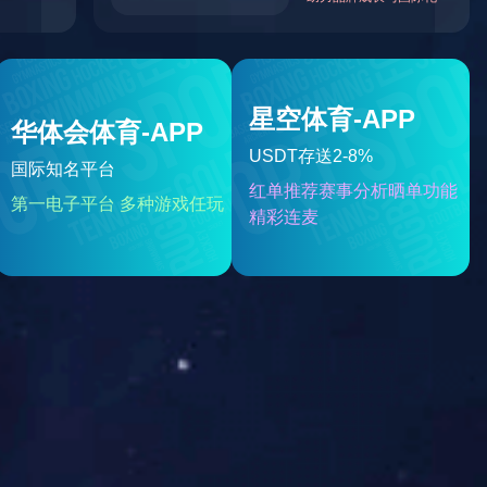
企业经营发展意义重