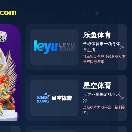
商
公示公告
海南农垦博物馆
) 召开经营调度推进会