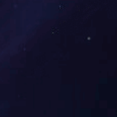
作，积极推进垦区更新项目，稳妥推进垦区未规范管理
为集团增收保盈提供支持。
时刻绷紧风险防控这根弦，严格遵循“贸易十不准”监管
期行为。
各企业间要抱团取暖，加强产业协同，实现资源共享、
。
和践行正确政绩观学习教育，从严从实抓好问题整改整
实实在在的发展成效检验学习教育成果。
加快推进热带农业产业集团整合，加强投资并购，推动
考核评价机制。