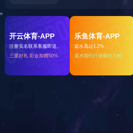
今年是“十五五”开