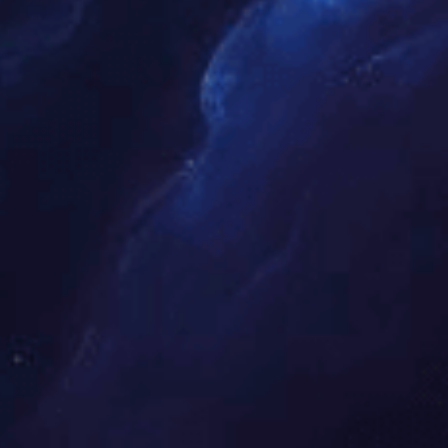
包洪文讲话。
，包洪文强调——
政府交办的任务，加快完善农产品购销体系建设，并主动
划建设，积极推进海南RCEP国际农副产品交易中心建设
作用，推动各项工作取得新成效。
个关键。海南橡胶必须克服畏难情绪、鸵鸟心理，不断
加快推进落实“五个一”工作。不断提升凝聚力、战斗力
夯实海外阵地。
为王”的理念，加快推进儋州、陵水、屯昌三个矿产项目
项目、高端肉食全产业链项目等重点加工项目，着力补齐海
加值。
源盘活，推动垦区土地、闲置厂房、低效物业等资产盘