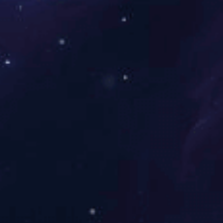
史遗留问题。
●要做好垦地融合工
经营工作结合起来，
●要加强风险管控，
营收”“违规交易”等短
●集团各部门、下属
升，增强产业竞争力
●要扎实开展好树立
展中的堵点难点，以
●要深化国企改革，
亏损企业治理，完善