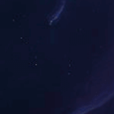
大。此次会议既是例
导根据前期深入一线
三提出解决问题的思
包洪文指出，1月至
多等客观因素的影响
得不紧不实，机关化
团上下必须立即奋起
党中央、国务院及省
定全省经济大局中发挥