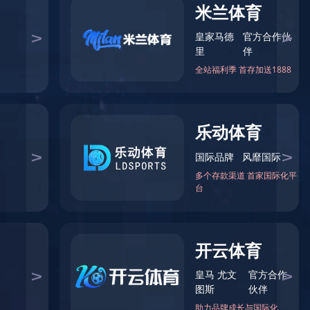
实近期2026年全省上
秒必争、加压奋进，努
总经理艾轶伦出席会议